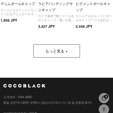
デニムボールキャップ
ラピアバンディングサ
ピグメントボールキャ
ンキャップ
ップ
オシャレなポイントになっ
てくれるデニムボールキャ
ラピア素材で軽くクールな
カジュアルなルックにボー
ップ！帽子だけでもソフィ
1,958 JPY
サンキャップ！暑い日差し
ルキャップ一つであれば心
スティケイトルックを完成
の下で必須です。
配終わり！どこにも似合う
してくれ
3,427 JPY
2,448 JPY
ピグメントボールキャップ
もっと見る
고객센터 : 1544-2683
0
평일 오전10시30분-오후6시 (점심시간12시-1시 / 토,일 공휴일 휴무)
cocoblack
대표자 : 권영주