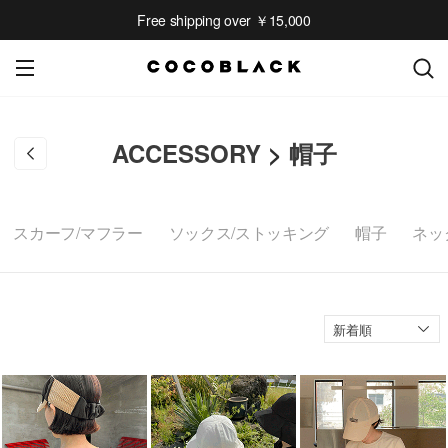
Free shipping over ￥15,000
ACCESSORY
>
帽子
スカーフ/マフラー
ソックス/ストッキング
帽子
ネッ