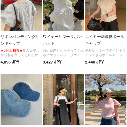
リボンバンディングサ
ワイヤーサマーリボン
エイミー刺繍夏ボール
ンキャップ
ハット
キャップ
★6月上旬着★
夏の日差し
熱い日差しから守ってくれ
多彩なカラーでポイントラ
から私を守ってくれるサン
るバケットハットリボンデ
インできるボールキャップ
キャップリボンディテール
ィテールで後ろ姿まで女性
楽な着心地でデイリーに着
4,896 JPY
3,427 JPY
2,448 JPY
で一気に女性らしい雰囲気
らしい雰囲気水シーン♡
用できますよ！
演出♡