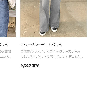
パンツ
アワーグレーデニムパンツ
超軽量ク
かい素材
自体作/ソフィスティケイト グレーカラー感
デニムな
ニムパン
にシルバーポイントまで！パレットデニム生
か？フード
地でクオリティまで完璧なデニム
能性生地
9,547 JPY
sold ou