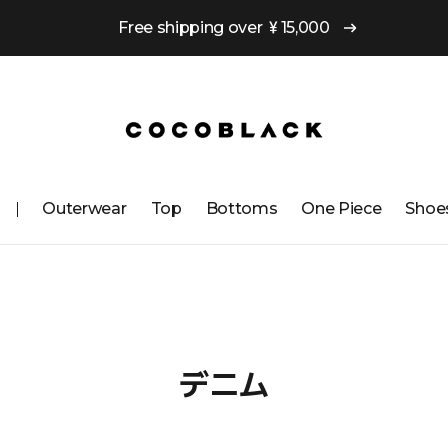
Free shipping over ￥15,000
Outerwear
Top
Bottoms
One ​​Piece
Shoe
デニム