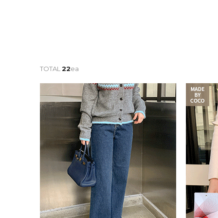
TOTAL
22
ea