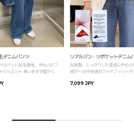
毛デニムパンツ
リアルジン - ツポケットデニム
ベルベット起毛裏地、きれいなワ
自家製、しっかりした質感にやわら
トシルエット 寒い冬まで暖かく楽
感で一日中快適なワイドフィットデ
ックデニムパンツ
ツ
PY
7,099 JPY