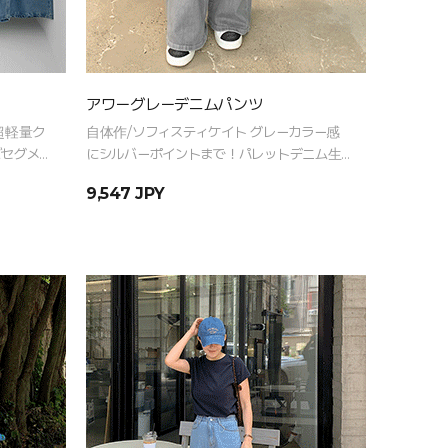
アワーグレーデニムパンツ
超軽量ク
自体作/ソフィスティケイト グレーカラー感
ズセグメ
にシルバーポイントまで！パレットデニム生
地でクオリティまで完璧なデニム
9,547 JPY