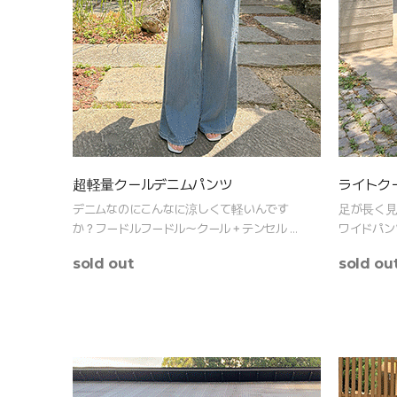
超軽量クールデニムパンツ
ライトク
デニムなのにこんなに涼しくて軽いんです
足が長く見
か？フードルフードル～クール＋テンセル 機
ワイドパン
能性生地の夏パンツ
ミットして
sold out
sold ou
アップ！