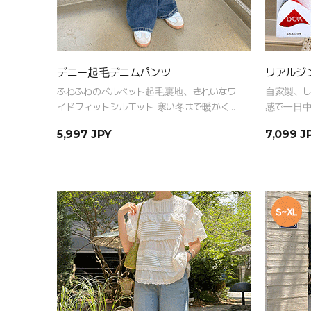
デニー起毛デニムパンツ
リアルジン
ふわふわのベルベット起毛裏地、きれいなワ
自家製、し
イドフィットシルエット 寒い冬まで暖かく楽
感で一日中
しむクラシックデニムパンツ
ツ
5,997 JPY
7,099 J