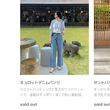
キュロットデニムパンツ
セントバ
ウエストバンディングと寛大なワイドフィッ
すっきりき
トで、虐殺はすっぽり！薄くて軽い素材感で
首が見える
真夏まで涼しく快適に！
sold out
sold ou