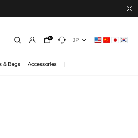
0
JP
s & Bags
Accessories