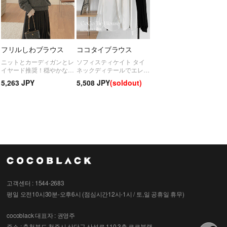
フリルしわブラウス
ココタイブラウス
ニットとカーディガンとレ
ソフィスティケイト タイ
イヤード推奨！穏やかなシ
ネックディテールでエレガ
ワやフリルラインがきれい
ントでシックさの魅力が同
5,263 JPY
5,508 JPY
(soldout)
なブラウス
時に！
고객센터 : 1544-2683
평일 오전10시30분-오후6시 (점심시간12시-1시 / 토,일 공휴일 휴무)
cocoblack
대표자 : 권영주
주소 : 충청북도 청주시 상당구 산성로 110 3층 코코블랙