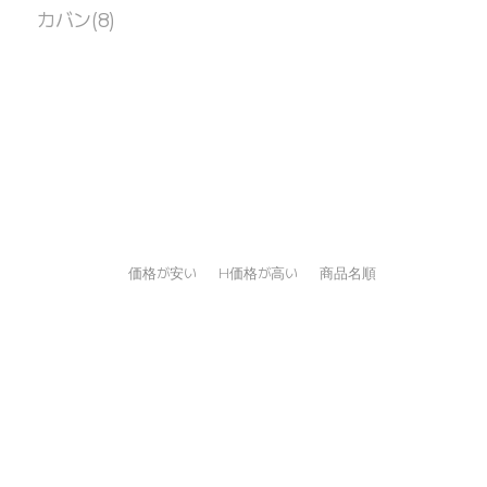
カバン(8)
価格が安い
H価格が高い
商品名順