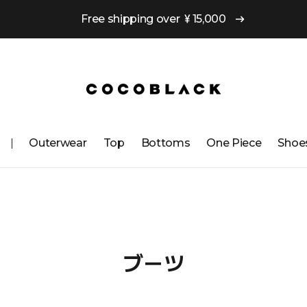
Free shipping over ￥15,000
Outerwear
Top
Bottoms
One ​​Piece
Shoe
ブーツ