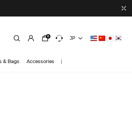
0
JP
s & Bags
Accessories