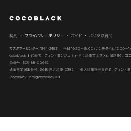
契約
プライバシー ポリシー
ガイド
よくある質問
カスタマーセンター: 1544-2683
平日 10:30～18:00 (ランチタイム 12:00～1
cocoblack
代表者：クォン・ヨンジュ
住所：清州市上堂区山城路110、コ
録番号 : 609-88-00052
通販事業届出番号 : 2015-忠北清州-0389
個人情報管理責任者 : クォン・ヨ
(
)
cocoblack_info@cocoblack.kr