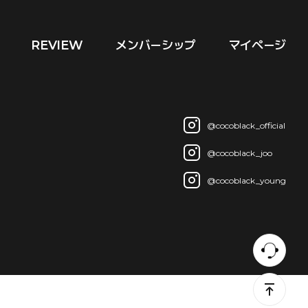
REVIEW
メンバーシップ
マイページ
@cocoblack_official
@cocoblack_joo
@cocoblack_young