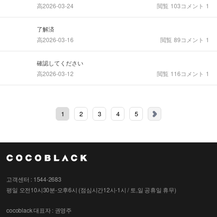
高
2026-03-24
閲覧
103
コメント
1
了解済
高
2026-03-16
閲覧
89
コメント
1
確認してください
高
2026-03-12
閲覧
116
コメント
1
1
2
3
4
5
고객센터 : 1544-2683
평일 오전10시30분-오후6시 (점심시간12시-1시 / 토,일 공휴일 휴무)
cocoblack
대표자 : 권영주