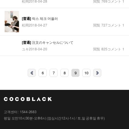
松岡
2018-04-28
閲覧
769
コメント
1
[普通]
럭스 체크 머플러
松岡
2018-04-27
閲覧
727
コメント
1
[普通]
注文のキャンセルについて
ユキ
2018-04-20
閲覧
825
コメント
1
6
7
8
9
10
고객센터 : 1544-2683
평일 오전10시30분-오후6시 (점심시간12시-1시 / 토,일 공휴일 휴무)