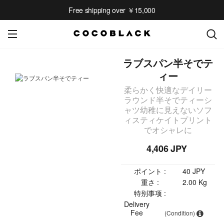
Free shipping over ￥15,000
ラブスパン半そでテ
ィー
柔らかく快適なデイリー
ラウンド半そでティーシ
ャツ幼稚に見えないソフ
ィスティケイトプリント
でオシャレに
4,406 JPY
ポイント :
40 JPY
重さ :
2.00 Kg
特别事项 :
Delivery
Fee
(Condition)