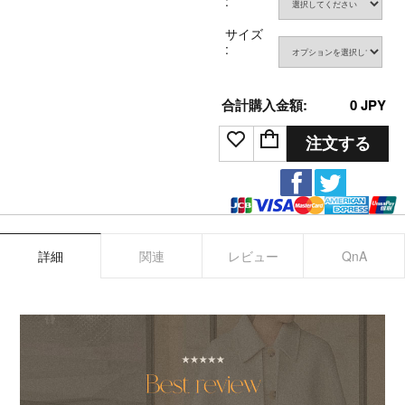
:
サイズ
:
合計購入金額:
0
JPY
注文する
詳細
関連
レビュー
QnA