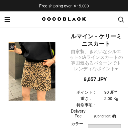
Free shipping over ￥15,000
ルマイン - ケリーミ
ニスカート
自家製、きれいなシルエ
ットのAラインスカートの
雰囲気あるパターンでト
レンディなポイント♥
9,057 JPY
ポイント :
90 JPY
重さ :
2.00 Kg
特别事项 :
Delivery
Fee
(Condition)
カラー