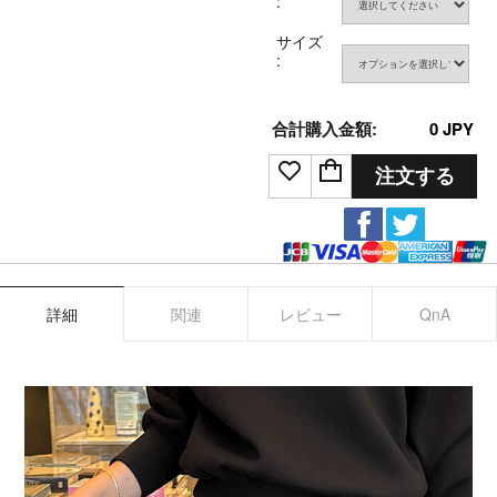
:
サイズ
:
合計購入金額:
0
JPY
注文する
詳細
関連
レビュー
QnA