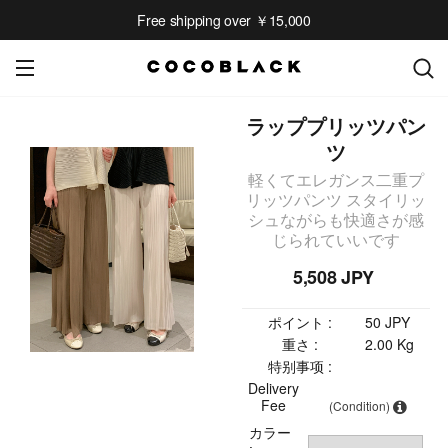
Free shipping over ￥15,000
ラッププリッツパン
ツ
軽くてエレガンス二重プ
リッツパンツ スタイリッ
シュながらも快適さが感
じられていいです
5,508 JPY
ポイント :
50 JPY
重さ :
2.00 Kg
特别事项 :
Delivery
Fee
(Condition)
カラー