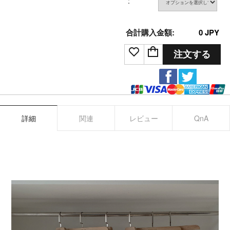
:
合計購入金額:
0
JPY
注文する
詳細
関連
レビュー
QnA