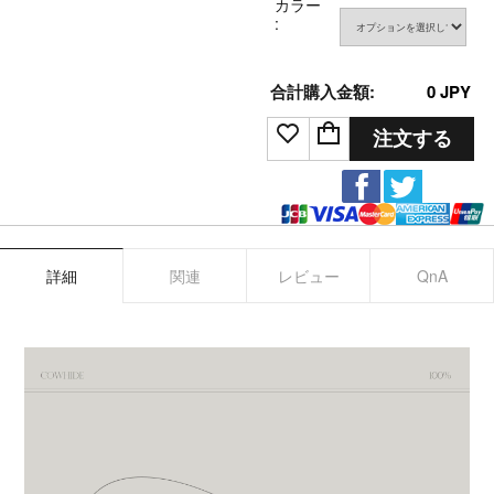
カラー
:
合計購入金額:
0
JPY
注文する
詳細
関連
レビュー
QnA