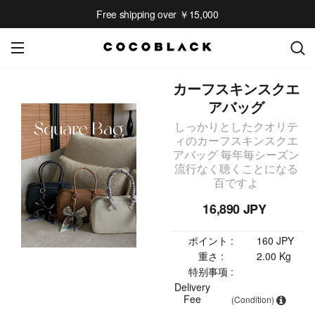
Free shipping over ￥15,000
カーフスキンスクエ
アバッグ
しっかりとしたクオリテ
ィのカーフスキンスクエ
アバッグ 毎年毎シーズン
流行なく聴くことになる
百ですよ
16,890 JPY
ポイント :
160 JPY
重さ :
2.00 Kg
特别事项 :
Delivery
Fee
(Condition)