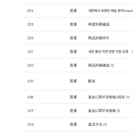
234
普通
세관에서 보류된 배송 문의Inquiry 
233
普通
再度到着確認
232
普通
商品到着待ち
231
普通
세관 통관 지연 관련 지원 요청 Suppo
230
普通
商品到着確認
(1)
229
普通
配送
228
普通
返金に関する情報2回目
(1)
227
普通
返金に関する情報
(1)
226
普通
返済方法
(1)