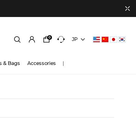
0
JP
s & Bags
Accessories