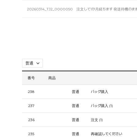
20260314_TJ2_0000050 注文して1か月経ちます 発送
番号
商品
238
普通
バッグ購入
237
普通
バッグ購入
(1)
236
普通
注文
(1)
235
普通
再確認してください