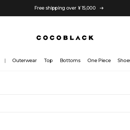
Free shipping over ￥15,000
Outerwear
Top
Bottoms
One ​​Piece
Shoe