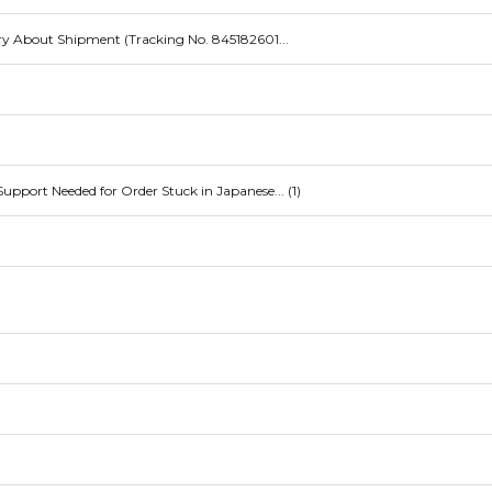
About Shipment (Tracking No. 845182601...
rt Needed for Order Stuck in Japanese...
(1)